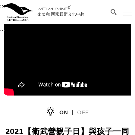
衛武營國家藝術文化中心
衛武營國家藝術文化中心 National Kaohsi
:::
選單連結區塊，此區塊列有本網站主要連結。
中央內容區塊，為本頁主要內容區。
網站
搜尋(開啟
:::
中央內容區塊，為本頁主要內容區。
ON
OFF
2021【衛武營親子日】與孩子一同