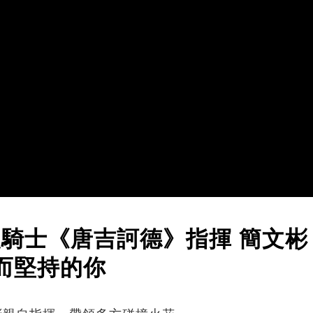
漫騎士《唐吉訶德》指揮 簡文彬
而堅持的你