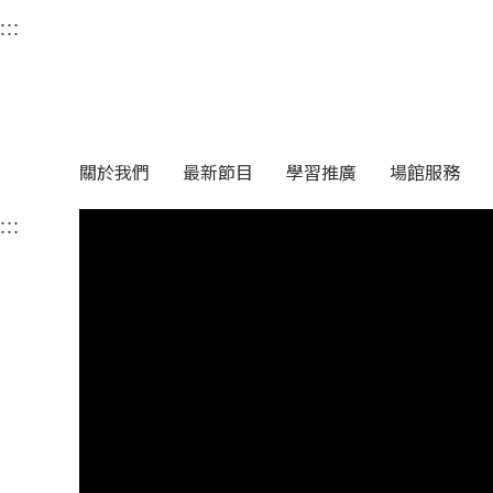
衛武營國家藝術文化中
:::
選單連結區塊，此區塊列有本網站主要連結。
中央內容區塊，為本頁主要內容區。
關於我們
最新節目
學習推廣
場館服務
:::
中央內容區塊，為本頁主要內容區。