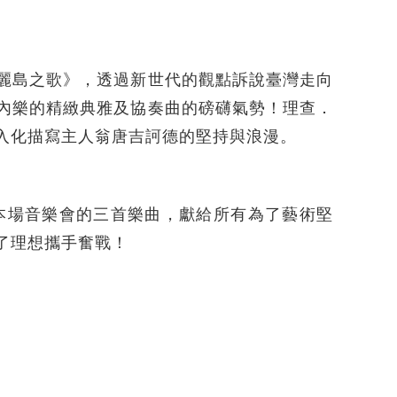
麗島之歌》，透過新世代的觀點訴說臺灣走向
內樂的精緻典雅及協奏曲的磅礴氣勢！理查．
入化描寫主人翁唐吉訶德的堅持與浪漫。
本場音樂會的三首樂曲，獻給所有為了藝術堅
了理想攜手奮戰！