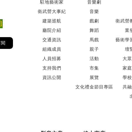
駐地藝術家
音樂劇
衛武營大事紀
音樂
建築巡航
戲劇
衛武營
廳院介紹
舞蹈
業
交通資訊
馬戲
藝術學
訂閱
組織成員
親子
壇
人員招募
活動
大眾
支持我們
市集
家庭
資訊公開
展覽
學校
文化禮金節目專區
共融