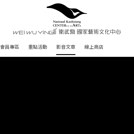
心
衛武營國家藝術文化中心 Nati
會員專區
重點活動
影音文章
線上商店