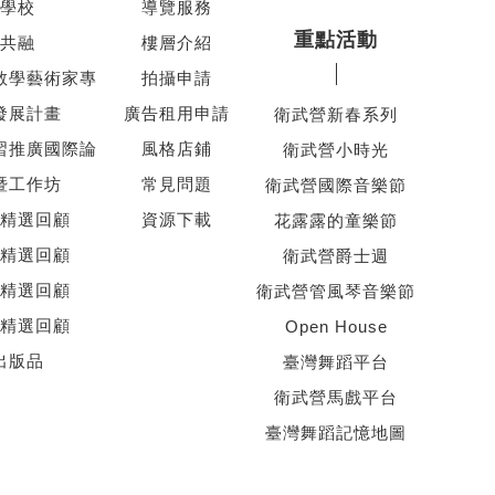
學校
導覽服務
重點活動
共融
樓層介紹
教學藝術家專
拍攝申請
發展計畫
廣告租用申請
衛武營新春系列
習推廣國際論
風格店鋪
衛武營小時光
暨工作坊
常見問題
衛武營國際音樂節
精選回顧
資源下載
花露露的童樂節
精選回顧
衛武營爵士週
精選回顧
衛武營管風琴音樂節
精選回顧
Open House
出版品
臺灣舞蹈平台
衛武營馬戲平台
臺灣舞蹈記憶地圖