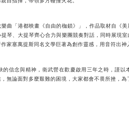
彬親自指揮，帶領多方碰撞火花。
絃樂曲「港都映畫《自由的枷鎖》」，作品取材自《美
小提琴、大提琴齊心合力與樂團競奏對話，同時展現室
牙作家塞萬提斯同名文學巨著為創作靈感，用音符出神
缺的信念與精神，衛武營在歡慶啟用三年之時，謹以
信，無論面對多麼艱難的困境，大家都會不畏所挫，為