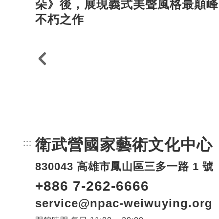
朵》後，展現義式美聲風格最顛峰
不朽之作
衛武營國家藝術文化中心
:::
頁尾網站資訊。
830043 高雄市鳳山區三多一路 1 號
+886 7-262-6666
service@npac-weiwuying.org