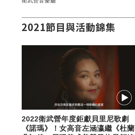
衛武營音樂廳
2021節目與活動錦集
2022衛武營年度鉅獻貝里尼歌劇
《諾瑪》！女高音左涵瀛繼《杜蘭