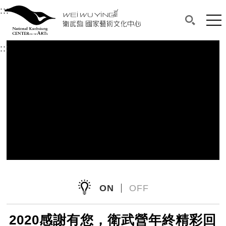
衛武營國家藝術文化中心
衛武營國家藝術文化中心 National Kaohsi
:::
選單連結區塊，此區塊列有本網站主要連結。
中央內容區塊，為本頁主要內容區。
網站
搜尋(開啟
:::
中央內容區塊，為本頁主要內容區。
ON
OFF
2020感謝有您，衛武營年終精彩回