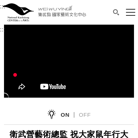
衛武營國家藝術文化中心
衛武營國家藝術文化中心 National Kaohsi
:::
選單連結區塊，此區塊列有本網站主要連結。
中央內容區塊，為本頁主要內容區。
網站
搜尋(開啟
:::
中央內容區塊，為本頁主要內容區。
ON
OFF
衛武營藝術總監 祝大家鼠年行大