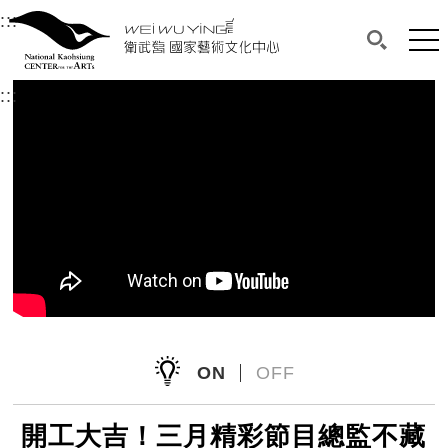
衛武營國家藝術文化中心
衛武營國家藝術文化中心 National Kaohsi
:::
選單連結區塊，此區塊列有本網站主要連結。
中央內容區塊，為本頁主要內容區。
網站
搜尋(開啟
:::
中央內容區塊，為本頁主要內容區。
ON
OFF
開工大吉！三月精彩節目總監不藏