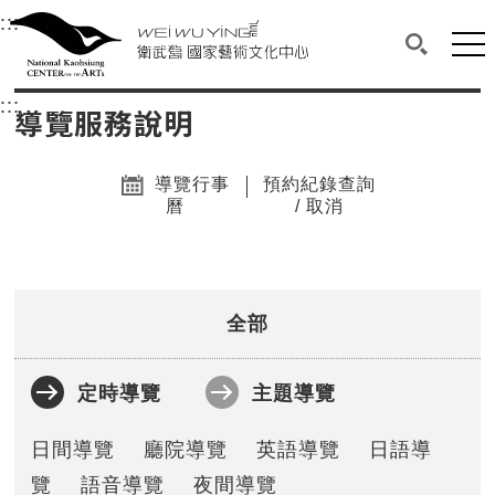
衛武營國家藝術文化中心
衛武營國家藝術文化中心 National Kaohsi
:::
選單連結區塊，此區塊列有本網站主要連結。
中央內容區塊，為本頁主要內容區。
網站
搜尋(開啟
:::
中央內容區塊，為本頁主要內容區。
導覽服務說明
導覽行事
預約紀錄查詢
曆
/ 取消
全部
定時導覽
主題導覽
日間導覽
廳院導覽
英語導覽
日語導
覽
語音導覽
夜間導覽