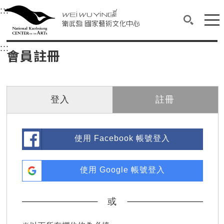
衛武營國家藝術文化中心
衛武營國家藝術文化中心 National Kaohsi
:::
選單連結區塊，此區塊列有本網站主要連結。
中央內容區塊，為本頁主要內容區。
網站
搜尋(開啟
:::
中央內容區塊，為本頁主要內容區。
會員註冊
登入
註冊
使用 Facebook 帳號登入
使用 Google 帳號登入
或