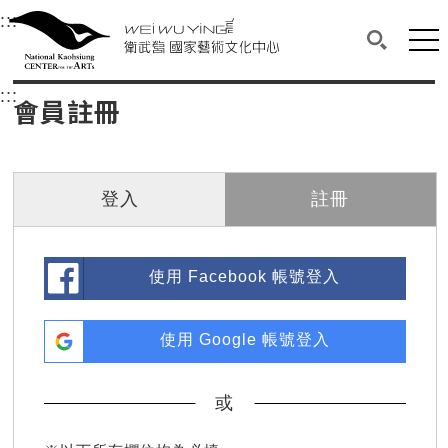
衛武營國家藝術文化中心
衛武營國家藝術文化中心 National Kaohsi
:::
選單連結區塊，此區塊列有本網站主要連結。
中央內容區塊，為本頁主要內容區。
網站
搜尋(開啟
:::
中央內容區塊，為本頁主要內容區。
會員註冊
登入
註冊
使用 Facebook 帳號登入
使用 Google 帳號登入
或