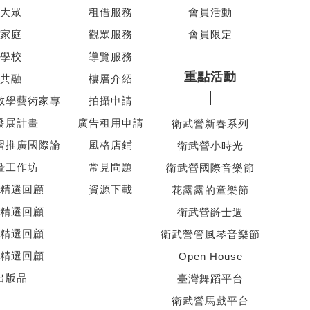
大眾
租借服務
會員活動
家庭
觀眾服務
會員限定
學校
導覽服務
重點活動
共融
樓層介紹
教學藝術家專
拍攝申請
發展計畫
廣告租用申請
衛武營新春系列
習推廣國際論
風格店鋪
衛武營小時光
暨工作坊
常見問題
衛武營國際音樂節
精選回顧
資源下載
花露露的童樂節
精選回顧
衛武營爵士週
精選回顧
衛武營管風琴音樂節
精選回顧
Open House
出版品
臺灣舞蹈平台
衛武營馬戲平台