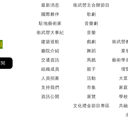
最新消息
衛武營主合辦節目
國際夥伴
歌劇
駐地藝術家
音樂劇
衛武營大事紀
音樂
建築巡航
戲劇
衛武營
廳院介紹
舞蹈
業
交通資訊
馬戲
藝術學
訂閱
組織成員
親子
壇
人員招募
活動
大眾
支持我們
市集
家庭
資訊公開
展覽
學校
文化禮金節目專區
共融