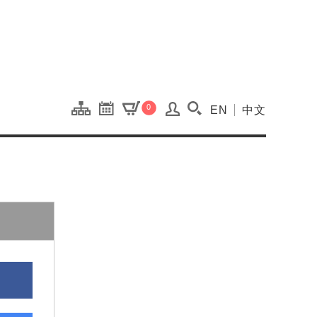
onal Kaohsiung Cent
0
EN
中文
搜尋(開啟搜尋視窗)