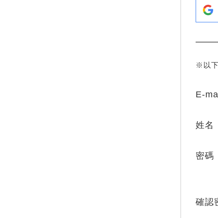
※以
E-ma
姓名
密碼
確認