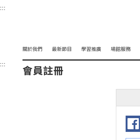
衛武營國家藝術文化中
:::
選單連結區塊，此區塊列有本網站主要連結。
中央內容區塊，為本頁主要內容區。
關於我們
最新節目
學習推廣
場館服務
:::
中央內容區塊，為本頁主要內容區。
會員註冊