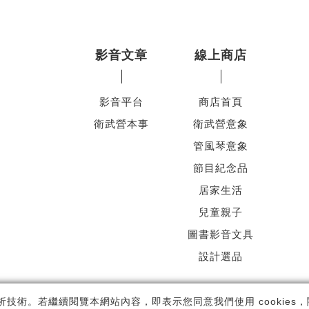
影音文章
線上商店
影音平台
商店首頁
衛武營本事
衛武營意象
管風琴意象
節目紀念品
居家生活
兒童親子
圖書影音文具
設計選品
ht ©
國家表演藝術中心
-
衛武營國家藝術文化中心
All rights reserved.
隱
析技術。若繼續閱覽本網站內容，即表示您同意我們使用 cookies，關於