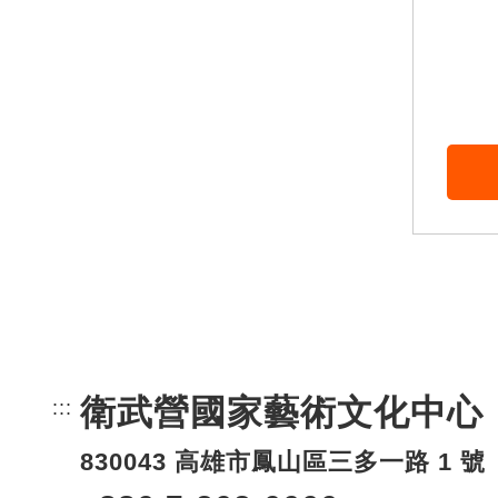
衛武營國家藝術文化中心
:::
頁尾網站資訊。
830043 高雄市鳳山區三多一路 1 號