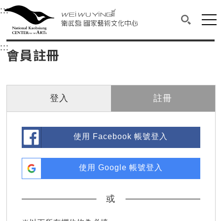
衛武營國家藝術文化中心
衛武營國家藝術文化中心 National Kaohsi
:::
選單連結區塊，此區塊列有本網站主要連結。
中央內容區塊，為本頁主要內容區。
網站
搜尋(開啟
:::
中央內容區塊，為本頁主要內容區。
會員註冊
登入
註冊
使用 Facebook 帳號登入
使用 Google 帳號登入
或