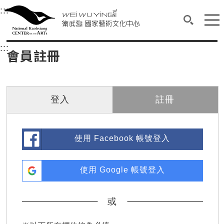
衛武營國家藝術文化中心
衛武營國家藝術文化中心 National Kaohsi
:::
選單連結區塊，此區塊列有本網站主要連結。
中央內容區塊，為本頁主要內容區。
網站
搜尋(開啟
:::
中央內容區塊，為本頁主要內容區。
會員註冊
登入
註冊
使用 Facebook 帳號登入
使用 Google 帳號登入
或