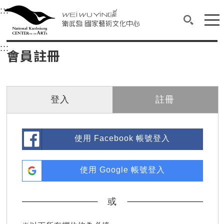
衛武營國家藝術文化中心
衛武營國家藝術文化中心 National Kaohsi
:::
選單連結區塊，此區塊列有本網站主要連結。
中央內容區塊，為本頁主要內容區。
網站
搜尋(開啟
:::
中央內容區塊，為本頁主要內容區。
會員註冊
登入
註冊
使用 Facebook 帳號登入
使用 Google 帳號登入
或