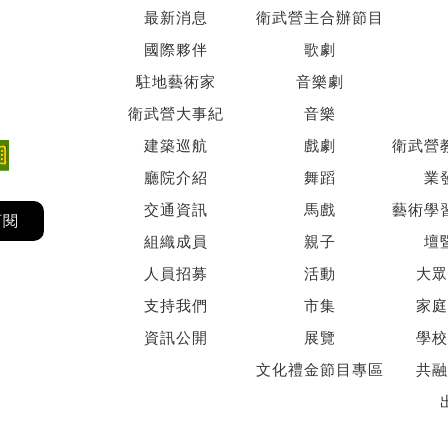
最新消息
衛武營主合辦節目
國際夥伴
歌劇
駐地藝術家
音樂劇
衛武營大事紀
音樂
建築巡航
戲劇
衛武營
廳院介紹
舞蹈
業
交通資訊
馬戲
藝術學
訂閱
組織成員
親子
壇
人員招募
活動
大眾
支持我們
市集
家庭
資訊公開
展覽
學校
文化禮金節目專區
共融