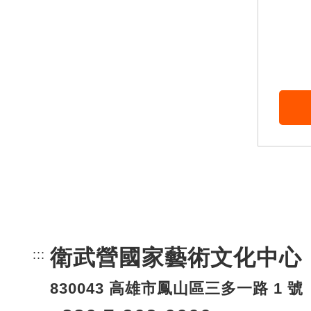
衛武營國家藝術文化中心
:::
頁尾網站資訊。
830043 高雄市鳳山區三多一路 1 號