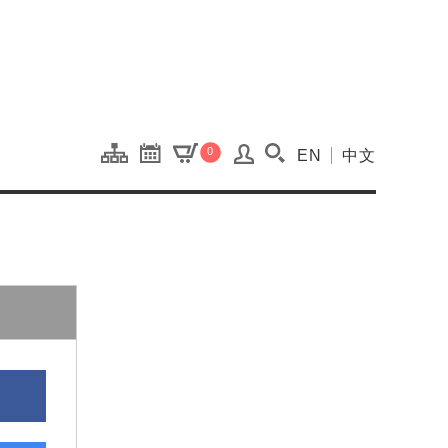
onal Kaohsiung Cent
0
EN
中文
搜尋(開啟搜尋視窗)