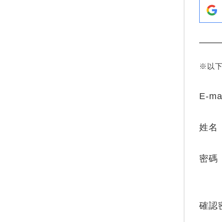
※以
E-ma
姓名
密碼
確認