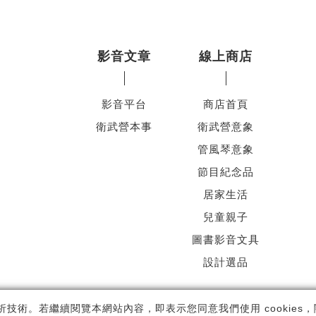
影音文章
線上商店
影音平台
商店首頁
衛武營本事
衛武營意象
管風琴意象
節目紀念品
居家生活
兒童親子
圖書影音文具
設計選品
ht ©
國家表演藝術中心
-
衛武營國家藝術文化中心
All rights reserved.
隱
析技術。若繼續閱覽本網站內容，即表示您同意我們使用 cookies，關於