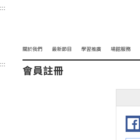
衛武營國家藝術文化中
:::
選單連結區塊，此區塊列有本網站主要連結。
中央內容區塊，為本頁主要內容區。
關於我們
最新節目
學習推廣
場館服務
:::
中央內容區塊，為本頁主要內容區。
會員註冊