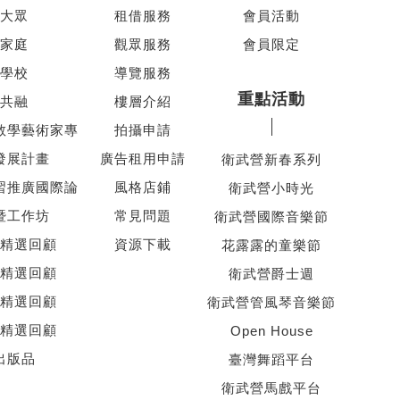
大眾
租借服務
會員活動
家庭
觀眾服務
會員限定
學校
導覽服務
重點活動
共融
樓層介紹
教學藝術家專
拍攝申請
發展計畫
廣告租用申請
衛武營新春系列
習推廣國際論
風格店鋪
衛武營小時光
暨工作坊
常見問題
衛武營國際音樂節
精選回顧
資源下載
花露露的童樂節
精選回顧
衛武營爵士週
精選回顧
衛武營管風琴音樂節
精選回顧
Open House
出版品
臺灣舞蹈平台
衛武營馬戲平台