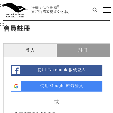
衛武營國家藝術文化中心
衛武營國家藝術文化中心 National Kaohsi
:::
選單連結區塊，此區塊列有本網站主要連結。
中央內容區塊，為本頁主要內容區。
網站
搜尋(開啟
:::
中央內容區塊，為本頁主要內容區。
會員註冊
登入
註冊
使用 Facebook 帳號登入
使用 Google 帳號登入
或