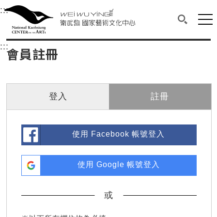
衛武營國家藝術文化中心
衛武營國家藝術文化中心 National Kaohsi
:::
選單連結區塊，此區塊列有本網站主要連結。
中央內容區塊，為本頁主要內容區。
網站
搜尋(開啟
:::
中央內容區塊，為本頁主要內容區。
會員註冊
登入
註冊
使用 Facebook 帳號登入
使用 Google 帳號登入
或