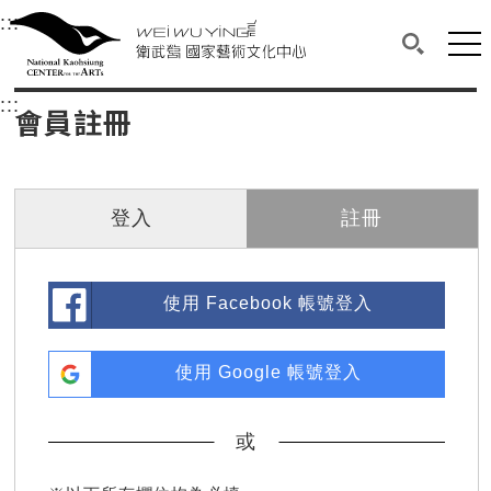
衛武營國家藝術文化中心
衛武營國家藝術文化中心 National Kaohsi
:::
選單連結區塊，此區塊列有本網站主要連結。
中央內容區塊，為本頁主要內容區。
網站
搜尋(開啟
:::
中央內容區塊，為本頁主要內容區。
會員註冊
登入
註冊
使用 Facebook 帳號登入
使用 Google 帳號登入
或