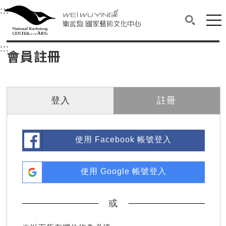
衛武營國家藝術文化中心
衛武營國家藝術文化中心 National Kaohsi
:::
選單連結區塊，此區塊列有本網站主要連結。
中央內容區塊，為本頁主要內容區。
網站
搜尋(開啟
:::
中央內容區塊，為本頁主要內容區。
會員註冊
登入
註冊
使用 Facebook 帳號登入
使用 Google 帳號登入
或