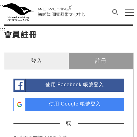
衛武營國家藝術文化中心
衛武營國家藝術文化中心 National Kaohsi
:::
選單連結區塊，此區塊列有本網站主要連結。
中央內容區塊，為本頁主要內容區。
網站
搜尋(開啟
:::
中央內容區塊，為本頁主要內容區。
會員註冊
登入
註冊
使用 Facebook 帳號登入
使用 Google 帳號登入
或