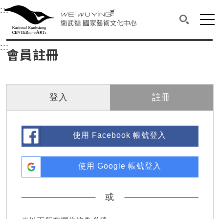
衛武營國家藝術文化中心
衛武營國家藝術文化中心 National Kaohsi
:::
選單連結區塊，此區塊列有本網站主要連結。
中央內容區塊，為本頁主要內容區。
網站
搜尋(開啟
:::
中央內容區塊，為本頁主要內容區。
會員註冊
登入
註冊
使用 Facebook 帳號登入
使用 Google 帳號登入
或