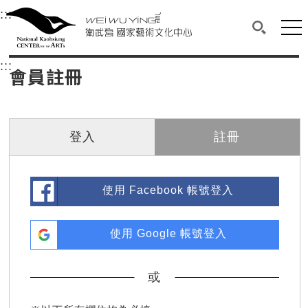
衛武營國家藝術文化中心
衛武營國家藝術文化中心 National Kaohsi
:::
選單連結區塊，此區塊列有本網站主要連結。
中央內容區塊，為本頁主要內容區。
網站
搜尋(開啟
:::
中央內容區塊，為本頁主要內容區。
會員註冊
登入
註冊
使用 Facebook 帳號登入
使用 Google 帳號登入
或