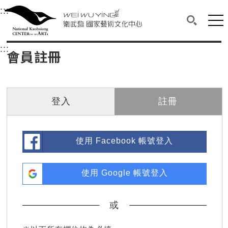
衛武營國家藝術文化中心
衛武營國家藝術文化中心 National Kaohsi
:::
選單連結區塊，此區塊列有本網站主要連結。
中央內容區塊，為本頁主要內容區。
網站
搜尋(開啟
:::
中央內容區塊，為本頁主要內容區。
會員註冊
登入
註冊
使用 Facebook 帳號登入
使用 Google 帳號登入
或