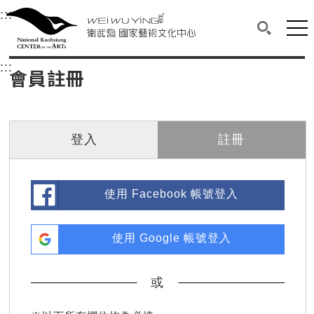
衛武營國家藝術文化中心
衛武營國家藝術文化中心 National Kaohsi
:::
選單連結區塊，此區塊列有本網站主要連結。
中央內容區塊，為本頁主要內容區。
網站
搜尋(開啟
:::
中央內容區塊，為本頁主要內容區。
會員註冊
登入
註冊
使用 Facebook 帳號登入
使用 Google 帳號登入
或