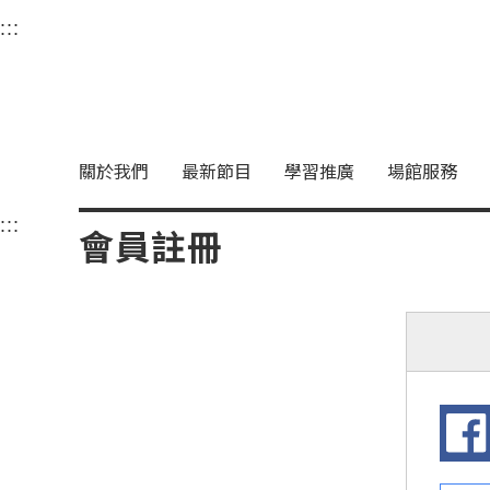
衛武營國家藝術文化中
:::
選單連結區塊，此區塊列有本網站主要連結。
中央內容區塊，為本頁主要內容區。
關於我們
最新節目
學習推廣
場館服務
:::
中央內容區塊，為本頁主要內容區。
會員註冊