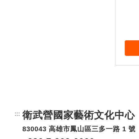
衛武營國家藝術文化中心
:::
頁尾網站資訊。
830043 高雄市鳳山區三多一路 1 號