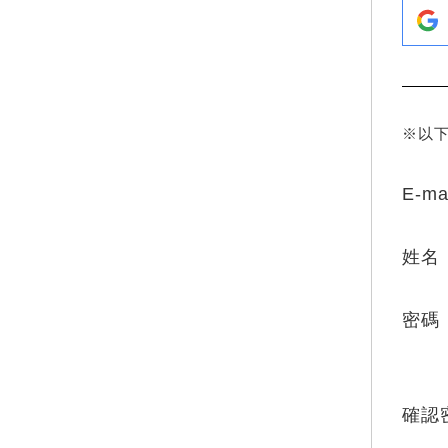
※以
E-ma
姓名
密碼
確認