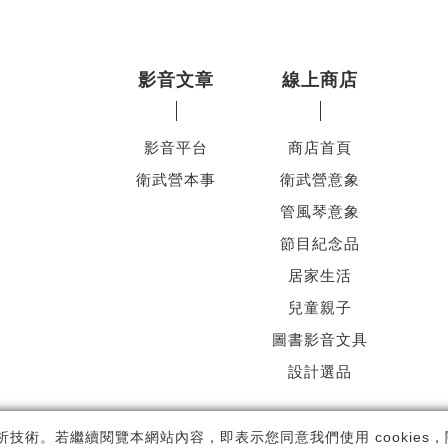
影音文章
線上商店
影音平台
商店首頁
衛武營本事
衛武營意象
管風琴意象
節目紀念品
居家生活
兒童親子
圖書影音文具
設計選品
ht ©
國家表演藝術中心
-
衛武營國家藝術文化中心
All rights reserved.
隱
析技術。若繼續閱覽本網站內容，即表示您同意我們使用 cookies，關於