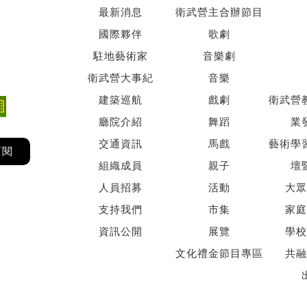
最新消息
衛武營主合辦節目
國際夥伴
歌劇
駐地藝術家
音樂劇
衛武營大事紀
音樂
建築巡航
戲劇
衛武營
廳院介紹
舞蹈
業
交通資訊
馬戲
藝術學
訂閱
組織成員
親子
壇
人員招募
活動
大眾
支持我們
市集
家庭
資訊公開
展覽
學校
文化禮金節目專區
共融