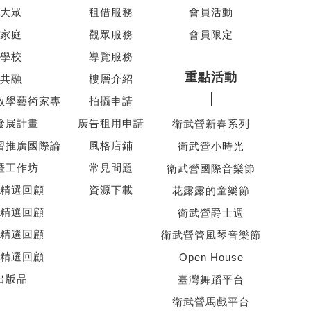
大眾
租借服務
會員活動
家庭
觀眾服務
會員限定
學校
導覽服務
重點活動
共融
樓層介紹
教學藝術家專
拍攝申請
發展計畫
廣告租用申請
衛武營新春系列
習推廣國際論
風格店鋪
衛武營小時光
暨工作坊
常見問題
衛武營國際音樂節
精選回顧
資源下載
花露露的童樂節
精選回顧
衛武營爵士週
精選回顧
衛武營管風琴音樂節
精選回顧
Open House
出版品
臺灣舞蹈平台
衛武營馬戲平台