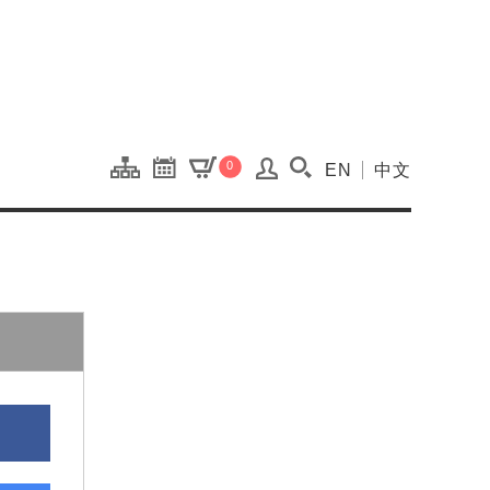
onal Kaohsiung Cent
0
EN
中文
搜尋(開啟搜尋視窗)