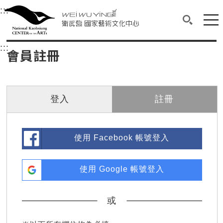
衛武營國家藝術文化中心
衛武營國家藝術文化中心 National Kaohsi
:::
選單連結區塊，此區塊列有本網站主要連結。
中央內容區塊，為本頁主要內容區。
網站
搜尋(開啟
:::
中央內容區塊，為本頁主要內容區。
會員註冊
登入
註冊
使用 Facebook 帳號登入
使用 Google 帳號登入
或