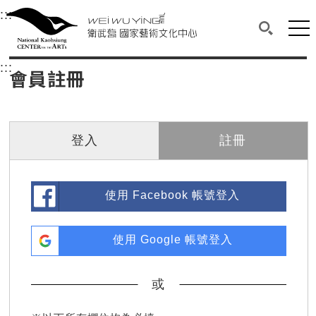
衛武營國家藝術文化中心
衛武營國家藝術文化中心 National Kaohsi
:::
選單連結區塊，此區塊列有本網站主要連結。
中央內容區塊，為本頁主要內容區。
網站
搜尋(開啟
:::
中央內容區塊，為本頁主要內容區。
會員註冊
登入
註冊
使用 Facebook 帳號登入
使用 Google 帳號登入
或