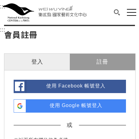
衛武營國家藝術文化中心
衛武營國家藝術文化中心 National Kaohsi
:::
選單連結區塊，此區塊列有本網站主要連結。
中央內容區塊，為本頁主要內容區。
網站
搜尋(開啟
:::
中央內容區塊，為本頁主要內容區。
會員註冊
登入
註冊
使用 Facebook 帳號登入
使用 Google 帳號登入
或