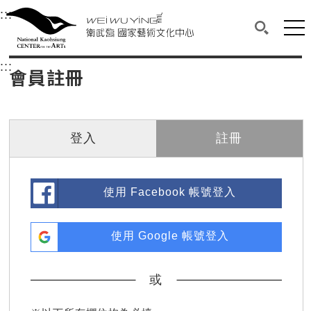
衛武營國家藝術文化中心
衛武營國家藝術文化中心 National Kaohsi
:::
選單連結區塊，此區塊列有本網站主要連結。
中央內容區塊，為本頁主要內容區。
網站
搜尋(開啟
:::
中央內容區塊，為本頁主要內容區。
會員註冊
登入
註冊
使用 Facebook 帳號登入
使用 Google 帳號登入
或