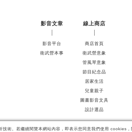
影音文章
線上商店
影音平台
商店首頁
衛武營本事
衛武營意象
管風琴意象
節目紀念品
居家生活
兒童親子
圖書影音文具
設計選品
ht ©
國家表演藝術中心
-
衛武營國家藝術文化中心
All rights reserved.
隱
析技術。若繼續閱覽本網站內容，即表示您同意我們使用 cookies，關於