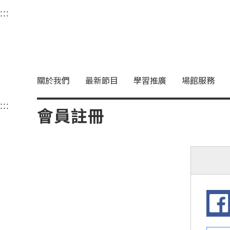
衛武營國家藝術文化中
:::
選單連結區塊，此區塊列有本網站主要連結。
中央內容區塊，為本頁主要內容區。
關於我們
最新節目
學習推廣
場館服務
:::
中央內容區塊，為本頁主要內容區。
會員註冊