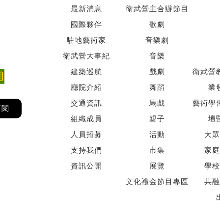
最新消息
衛武營主合辦節目
國際夥伴
歌劇
駐地藝術家
音樂劇
衛武營大事紀
音樂
建築巡航
戲劇
衛武營
廳院介紹
舞蹈
業
交通資訊
馬戲
藝術學
訂閱
組織成員
親子
壇
人員招募
活動
大眾
支持我們
市集
家庭
資訊公開
展覽
學校
文化禮金節目專區
共融