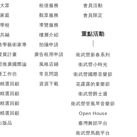
大眾
租借服務
會員活動
家庭
觀眾服務
會員限定
學校
導覽服務
重點活動
共融
樓層介紹
教學藝術家專
拍攝申請
發展計畫
廣告租用申請
衛武營新春系列
習推廣國際論
風格店鋪
衛武營小時光
暨工作坊
常見問題
衛武營國際音樂節
精選回顧
資源下載
花露露的童樂節
精選回顧
衛武營爵士週
精選回顧
衛武營管風琴音樂節
精選回顧
Open House
出版品
臺灣舞蹈平台
衛武營馬戲平台