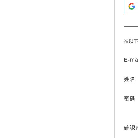
※以
E-ma
姓名
密碼
確認