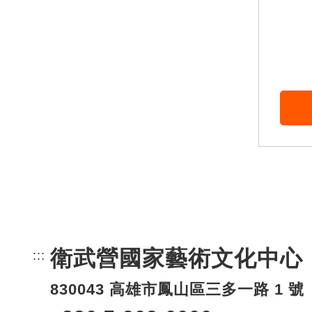
衛武營國家藝術文化中心
:::
頁尾網站資訊。
830043 高雄市鳳山區三多一路 1 號