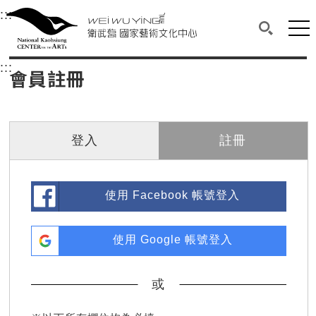
衛武營國家藝術文化中心
衛武營國家藝術文化中心 National Kaohsi
:::
選單連結區塊，此區塊列有本網站主要連結。
中央內容區塊，為本頁主要內容區。
網站
搜尋(開啟
:::
中央內容區塊，為本頁主要內容區。
會員註冊
登入
註冊
使用 Facebook 帳號登入
使用 Google 帳號登入
或