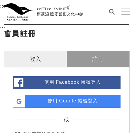
衛武營國家藝術文化中心
衛武營國家藝術文化中心 National Kaohsi
:::
選單連結區塊，此區塊列有本網站主要連結。
中央內容區塊，為本頁主要內容區。
網站
搜尋(開啟
:::
中央內容區塊，為本頁主要內容區。
會員註冊
登入
註冊
使用 Facebook 帳號登入
使用 Google 帳號登入
或