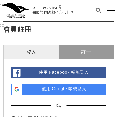
衛武營國家藝術文化中心
衛武營國家藝術文化中心 National Kaohsi
:::
選單連結區塊，此區塊列有本網站主要連結。
中央內容區塊，為本頁主要內容區。
網站
搜尋(開啟
:::
中央內容區塊，為本頁主要內容區。
會員註冊
登入
註冊
使用 Facebook 帳號登入
使用 Google 帳號登入
或