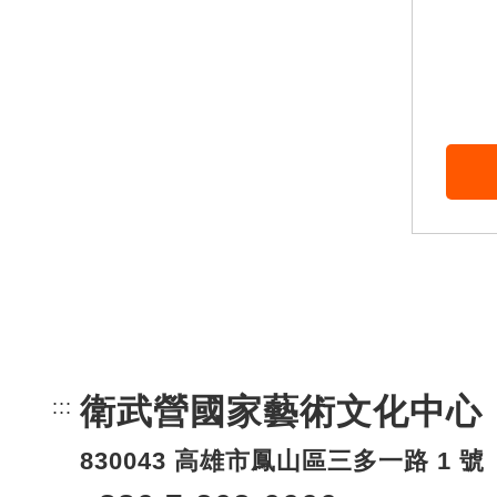
衛武營國家藝術文化中心
:::
頁尾網站資訊。
830043 高雄市鳳山區三多一路 1 號