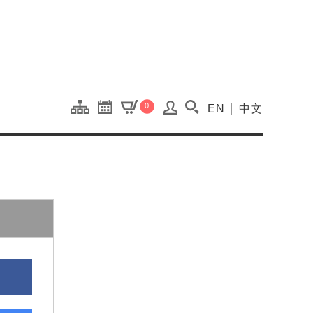
onal Kaohsiung Cent
0
EN
中文
搜尋(開啟搜尋視窗)