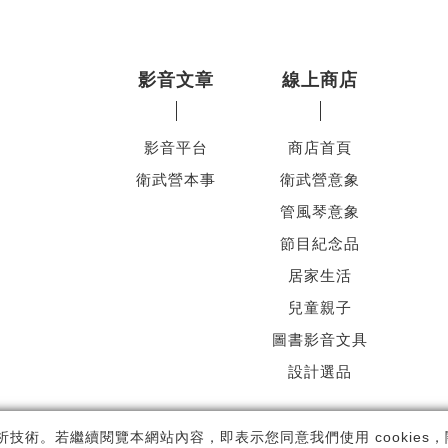
影音文章
線上商店
影音平台
商店首頁
衛武營本事
衛武營意象
管風琴意象
節目紀念品
居家生活
兒童親子
圖書影音文具
設計選品
ht ©
國家表演藝術中心
-
衛武營國家藝術文化中心
All rights reserved.
隱
析技術。若繼續閱覽本網站內容，即表示您同意我們使用 cookies，關於