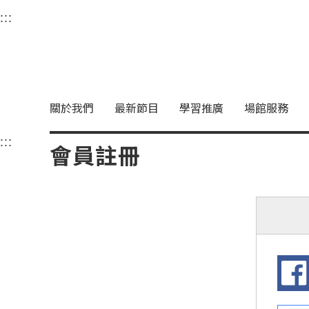
衛武營國家藝術文化中
:::
選單連結區塊，此區塊列有本網站主要連結。
中央內容區塊，為本頁主要內容區。
關於我們
最新節目
學習推廣
場館服務
:::
中央內容區塊，為本頁主要內容區。
會員註冊