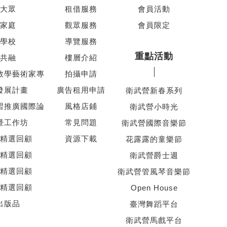
大眾
租借服務
會員活動
家庭
觀眾服務
會員限定
學校
導覽服務
重點活動
共融
樓層介紹
教學藝術家專
拍攝申請
發展計畫
廣告租用申請
衛武營新春系列
習推廣國際論
風格店鋪
衛武營小時光
暨工作坊
常見問題
衛武營國際音樂節
精選回顧
資源下載
花露露的童樂節
精選回顧
衛武營爵士週
精選回顧
衛武營管風琴音樂節
精選回顧
Open House
出版品
臺灣舞蹈平台
衛武營馬戲平台