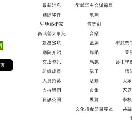
最新消息
衛武營主合辦節目
國際夥伴
歌劇
駐地藝術家
音樂劇
衛武營大事紀
音樂
建築巡航
戲劇
衛武營
廳院介紹
舞蹈
業
交通資訊
馬戲
藝術學
訂閱
組織成員
親子
壇
人員招募
活動
大眾
支持我們
市集
家庭
資訊公開
展覽
學校
文化禮金節目專區
共融