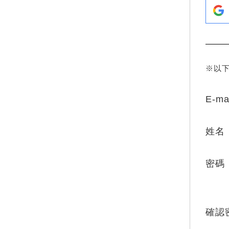
※以
E-ma
姓名
密碼
確認