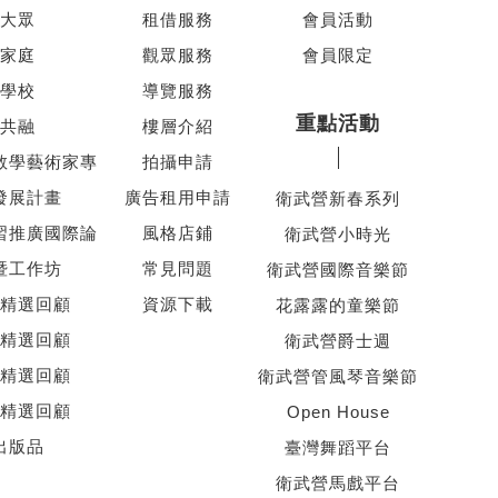
大眾
租借服務
會員活動
家庭
觀眾服務
會員限定
學校
導覽服務
重點活動
共融
樓層介紹
教學藝術家專
拍攝申請
發展計畫
廣告租用申請
衛武營新春系列
習推廣國際論
風格店鋪
衛武營小時光
暨工作坊
常見問題
衛武營國際音樂節
精選回顧
資源下載
花露露的童樂節
精選回顧
衛武營爵士週
精選回顧
衛武營管風琴音樂節
精選回顧
Open House
出版品
臺灣舞蹈平台
衛武營馬戲平台