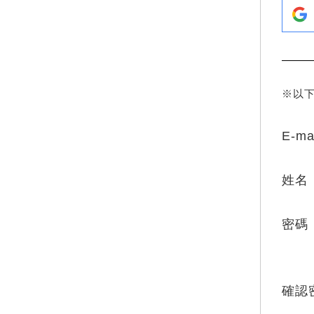
※以
E-ma
姓名
密碼
確認