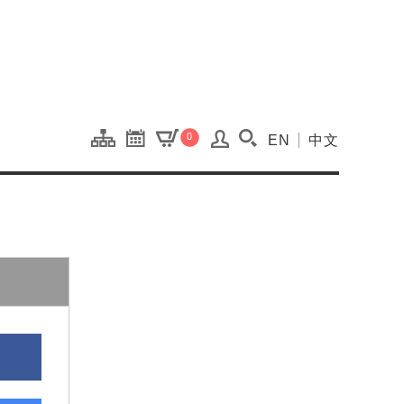
onal Kaohsiung Cent
0
EN
中文
搜尋(開啟搜尋視窗)