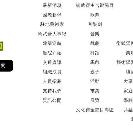
最新消息
衛武營主合辦節目
國際夥伴
歌劇
駐地藝術家
音樂劇
衛武營大事紀
音樂
建築巡航
戲劇
衛武營
廳院介紹
舞蹈
業
交通資訊
馬戲
藝術學
訂閱
組織成員
親子
壇
人員招募
活動
大眾
支持我們
市集
家庭
資訊公開
展覽
學校
文化禮金節目專區
共融