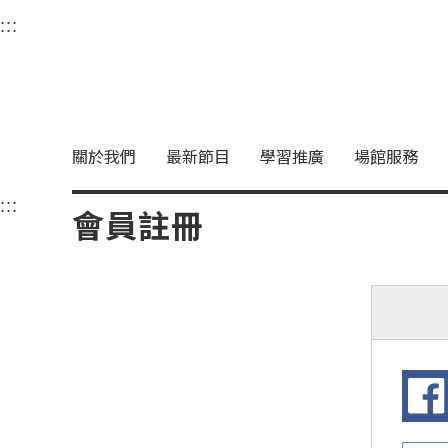
衛武營國家藝術文化中
:::
選單連結區塊，此區塊列有本網站主要連結。
中央內容區塊，為本頁主要內容區。
關於我們
最新節目
學習推廣
場館服務
:::
中央內容區塊，為本頁主要內容區。
會員註冊