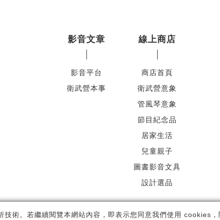
影音文章
線上商店
影音平台
商店首頁
衛武營本事
衛武營意象
管風琴意象
節目紀念品
居家生活
兒童親子
圖書影音文具
設計選品
ht ©
國家表演藝術中心
-
衛武營國家藝術文化中心
All rights reserved.
隱
析技術。若繼續閱覽本網站內容，即表示您同意我們使用 cookies，關於