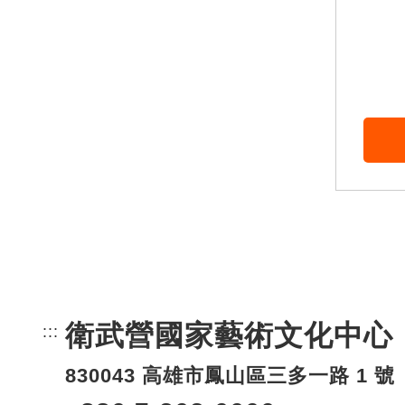
衛武營國家藝術文化中心
:::
頁尾網站資訊。
830043 高雄市鳳山區三多一路 1 號