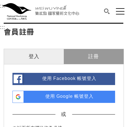
衛武營國家藝術文化中心
衛武營國家藝術文化中心 National Kaohsi
:::
選單連結區塊，此區塊列有本網站主要連結。
中央內容區塊，為本頁主要內容區。
網站
搜尋(開啟
:::
中央內容區塊，為本頁主要內容區。
會員註冊
登入
註冊
使用 Facebook 帳號登入
使用 Google 帳號登入
或