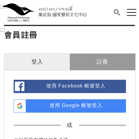
衛武營國家藝術文化中心
衛武營國家藝術文化中心 National Kaohsi
:::
選單連結區塊，此區塊列有本網站主要連結。
中央內容區塊，為本頁主要內容區。
網站
搜尋(開啟
:::
中央內容區塊，為本頁主要內容區。
會員註冊
登入
註冊
使用 Facebook 帳號登入
使用 Google 帳號登入
或