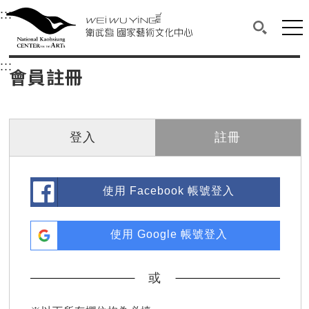
衛武營國家藝術文化中心
衛武營國家藝術文化中心 National Kaohsi
:::
選單連結區塊，此區塊列有本網站主要連結。
中央內容區塊，為本頁主要內容區。
網站
搜尋(開啟
:::
中央內容區塊，為本頁主要內容區。
會員註冊
登入
註冊
使用 Facebook 帳號登入
使用 Google 帳號登入
或