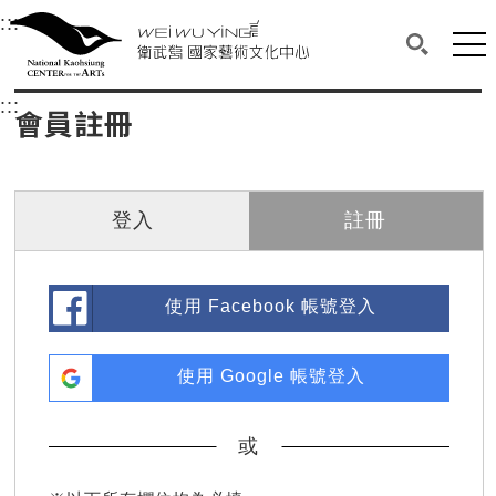
衛武營國家藝術文化中心
衛武營國家藝術文化中心 National Kaohsi
:::
選單連結區塊，此區塊列有本網站主要連結。
中央內容區塊，為本頁主要內容區。
網站
搜尋(開啟
:::
中央內容區塊，為本頁主要內容區。
會員註冊
登入
註冊
使用 Facebook 帳號登入
使用 Google 帳號登入
或