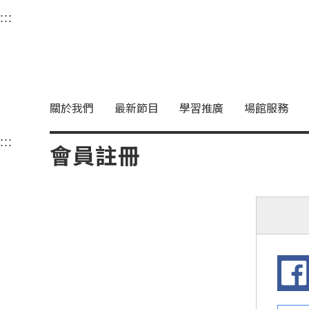
衛武營國家藝術文化中
:::
選單連結區塊，此區塊列有本網站主要連結。
中央內容區塊，為本頁主要內容區。
關於我們
最新節目
學習推廣
場館服務
:::
中央內容區塊，為本頁主要內容區。
會員註冊