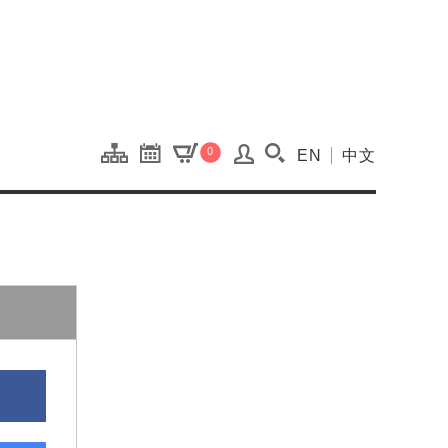
onal Kaohsiung Cent
0
EN
中文
搜尋(開啟搜尋視窗)