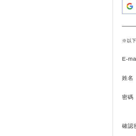
※以
E-ma
姓名
密碼
確認