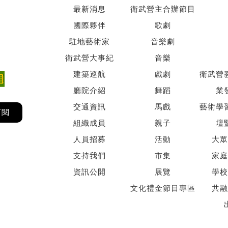
最新消息
衛武營主合辦節目
國際夥伴
歌劇
駐地藝術家
音樂劇
衛武營大事紀
音樂
建築巡航
戲劇
衛武營
廳院介紹
舞蹈
業
交通資訊
馬戲
藝術學
訂閱
組織成員
親子
壇
人員招募
活動
大眾
支持我們
市集
家庭
資訊公開
展覽
學校
文化禮金節目專區
共融