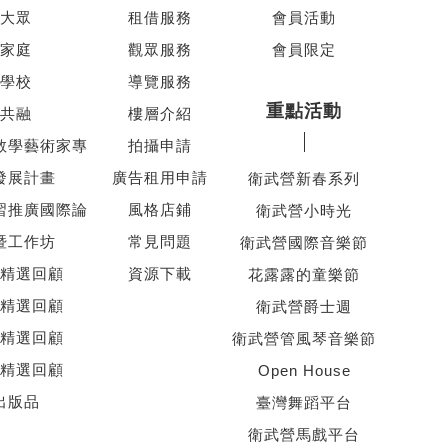
大眾
租借服務
會員活動
家庭
觀眾服務
會員限定
學校
導覽服務
重點活動
共融
樓層介紹
教學藝術家專
拍攝申請
發展計畫
廣告租用申請
衛武營新春系列
習推廣國際論
風格店鋪
衛武營小時光
暨工作坊
常見問題
衛武營國際音樂節
精選回顧
資源下載
花露露的童樂節
精選回顧
衛武營爵士週
精選回顧
衛武營管風琴音樂節
精選回顧
Open House
出版品
臺灣舞蹈平台
衛武營馬戲平台