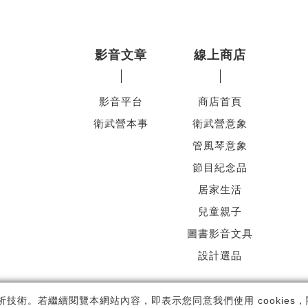
影音文章
線上商店
影音平台
商店首頁
衛武營本事
衛武營意象
管風琴意象
節目紀念品
居家生活
兒童親子
圖書影音文具
設計選品
ht ©
國家表演藝術中心
-
衛武營國家藝術文化中心
All rights reserved.
隱
析技術。若繼續閱覽本網站內容，即表示您同意我們使用 cookies，關於