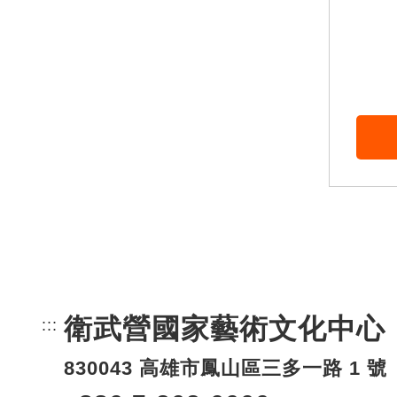
衛武營國家藝術文化中心
:::
頁尾網站資訊。
830043 高雄市鳳山區三多一路 1 號