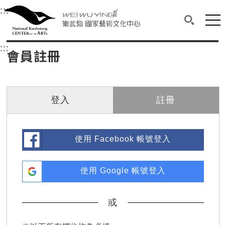
衛武營國家藝術文化中心
衛武營國家藝術文化中心 National Kaohsi
:::
選單連結區塊，此區塊列有本網站主要連結。
中央內容區塊，為本頁主要內容區。
網站
搜尋(開啟
:::
中央內容區塊，為本頁主要內容區。
會員註冊
登入
註冊
使用 Facebook 帳號登入
使用 Google 帳號登入
或