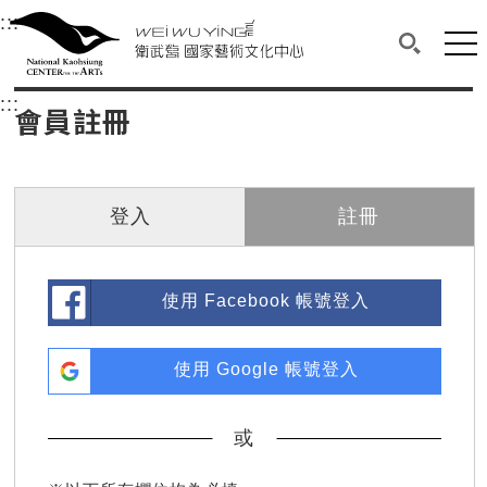
衛武營國家藝術文化中心
衛武營國家藝術文化中心 National Kaohsi
:::
選單連結區塊，此區塊列有本網站主要連結。
中央內容區塊，為本頁主要內容區。
網站
搜尋(開啟
:::
中央內容區塊，為本頁主要內容區。
會員註冊
登入
註冊
使用 Facebook 帳號登入
使用 Google 帳號登入
或