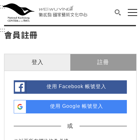
衛武營國家藝術文化中心
衛武營國家藝術文化中心 National Kaohsi
:::
選單連結區塊，此區塊列有本網站主要連結。
中央內容區塊，為本頁主要內容區。
網站
搜尋(開啟
:::
中央內容區塊，為本頁主要內容區。
會員註冊
登入
註冊
使用 Facebook 帳號登入
使用 Google 帳號登入
或