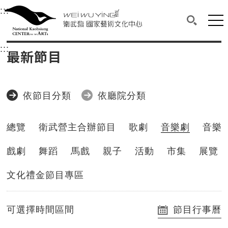
衛武營國家藝術文化中心
衛武營國家藝術文化中心 National Kaohsi
:::
選單連結區塊，此區塊列有本網站主要連結。
中央內容區塊，為本頁主要內容區。
網站
搜尋(開啟
:::
中央內容區塊，為本頁主要內容區。
最新節目
依節目分類
依廳院分類
總覽
衛武營主合辦節目
歌劇
音樂劇
音樂
戲劇
舞蹈
馬戲
親子
活動
市集
展覽
文化禮金節目專區
可選擇時間區間
節目行事曆