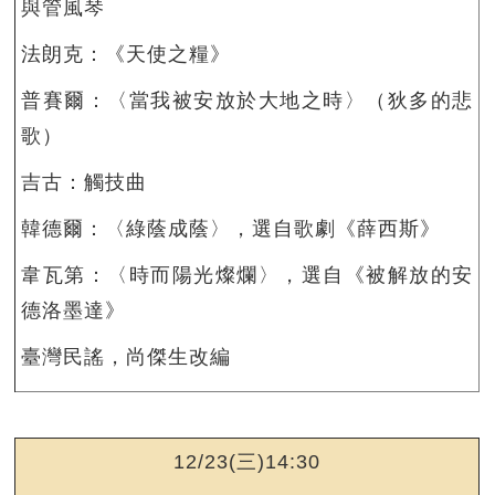
與管風琴
法朗克：《天使之糧》
普賽爾：〈當我被安放於大地之時〉（狄多的悲
歌）
吉古：觸技曲
韓德爾：〈綠蔭成蔭〉，選自歌劇《薛西斯》
韋瓦第：〈時而陽光燦爛〉，選自《被解放的安
德洛墨達》
臺灣民謠，尚傑生改編
12/23(三)14:30