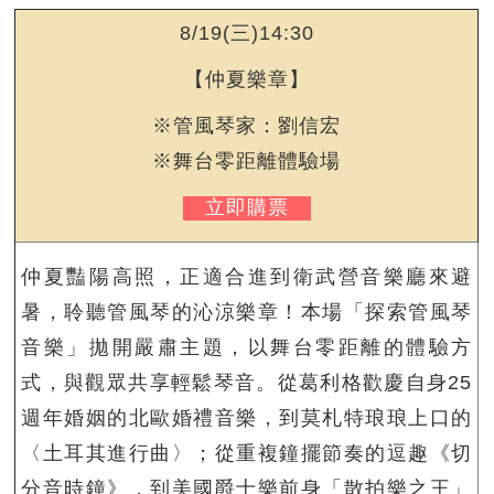
8/19(三)14:30
【仲夏樂章】
※管風琴家：劉信宏
※舞台零距離體驗場
立即購票
仲夏豔陽高照，正適合進到衛武營音樂廳來避
暑，聆聽管風琴的沁涼樂章！本場「探索管風琴
音樂」拋開嚴肅主題，以舞台零距離的體驗方
式，與觀眾共享輕鬆琴音。從葛利格歡慶自身25
週年婚姻的北歐婚禮音樂，到莫札特琅琅上口的
〈土耳其進行曲〉；從重複鐘擺節奏的逗趣《切
分音時鐘》，到美國爵士樂前身「散拍樂之王」