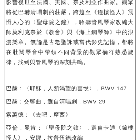
影響後世至法國、美國、奈及利亞作曲家。觀眾
將從巴赫清唱劇的莊嚴，跨越至《鐘樓怪人》震
懾人心的〈聖母院之鐘〉，聆聽管風琴家改編大
師莫利克奈於《教會》與《海上鋼琴師》中的浪
漫樂章。無論是古老聖詠或當代影史記憶，都將
在壯闊琴音中帶領不同背景的觀眾徜徉熟悉旋
律，找到與管風琴的深刻共鳴。
巴赫：〈耶穌，人類渴望的喜悅〉，BWV 147
巴赫：交響曲，選自清唱劇，BWV 29
索萬德：《去吧，摩西》
亞倫．曼肯：〈聖母院之鐘〉，選自卡通《鐘樓
怪人》，安娜．拉普伍德改編