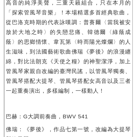
高音的純淨美聲，三重天籟組合，只在本月的
「探索管風琴音樂」！本場精選多首經典歌曲，
從巴洛克時期的代表詠嘆調：普賽爾〈當我被安
放於大地之時〉的失戀悲痛、韓德爾〈綠蔭成
蔭〉的思鄉情懷、韋瓦第〈時而陽光燦爛〉的人
生滋味，到法國藝術歌曲佛瑞《夢後》的浪漫纏
綿，對比法朗克《天使之糧》的神聖潔淨，加上
管風琴家親自改編的臺灣民謠，以管風琴獨奏、
管風琴搭配大提琴、管風琴搭配女高音以及三者
一起重奏演出，多樣編制，一樣動人！
巴赫：G大調前奏曲，BWV 541
佛瑞：《夢後》，作品七第一號，改編為大提琴