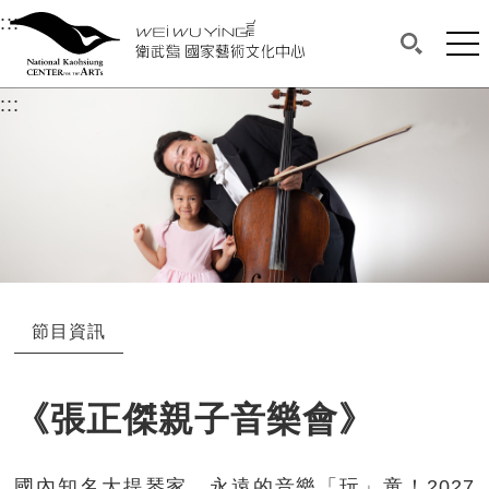
衛武營國家藝術文化中心
衛武營國家藝術文化中心 National Kaohsi
:::
選單連結區塊，此區塊列有本網站主要連結。
中央內容區塊，為本頁主要內容區。
網站
搜尋(開啟
:::
中央內容區塊，為本頁主要內容區。
節目資訊
《張正傑親子音樂會》
國內知名大提琴家、永遠的音樂「玩」童！2027