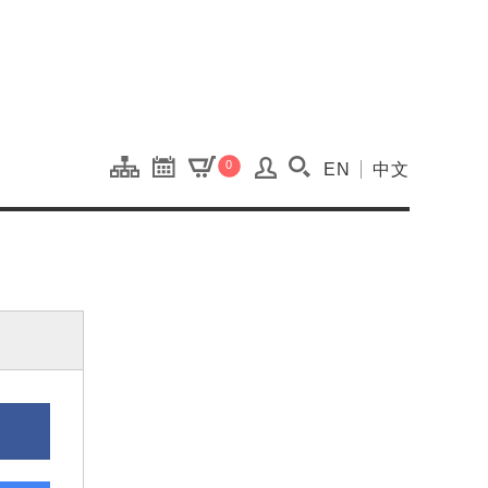
onal Kaohsiung Cent
0
EN
中文
搜尋(開啟搜尋視窗)