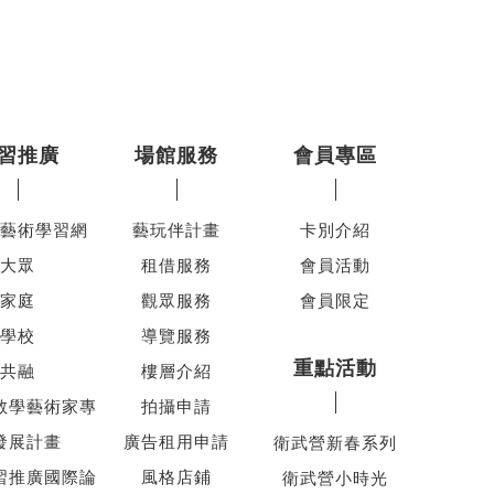
習推廣
場館服務
會員專區
藝術學習網
藝玩伴計畫
卡別介紹
大眾
租借服務
會員活動
家庭
觀眾服務
會員限定
學校
導覽服務
重點活動
共融
樓層介紹
教學藝術家專
拍攝申請
發展計畫
廣告租用申請
衛武營新春系列
習推廣國際論
風格店鋪
衛武營小時光