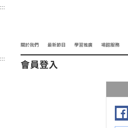
衛武營國家藝術文化中
:::
選單連結區塊，此區塊列有本網站主要連結。
中央內容區塊，為本頁主要內容區。
關於我們
最新節目
學習推廣
場館服務
:::
中央內容區塊，為本頁主要內容區。
會員登入