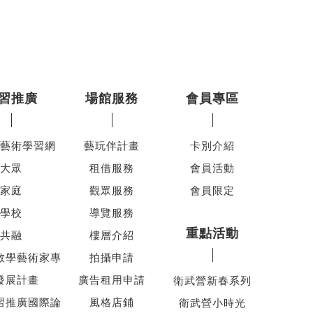
習推廣
場館服務
會員專區
藝術學習網
藝玩伴計畫
卡別介紹
大眾
租借服務
會員活動
家庭
觀眾服務
會員限定
學校
導覽服務
重點活動
共融
樓層介紹
教學藝術家專
拍攝申請
發展計畫
廣告租用申請
衛武營新春系列
習推廣國際論
風格店鋪
衛武營小時光