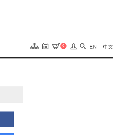
onal Kaohsiung Cent
0
EN
中文
搜尋(開啟搜尋視窗)