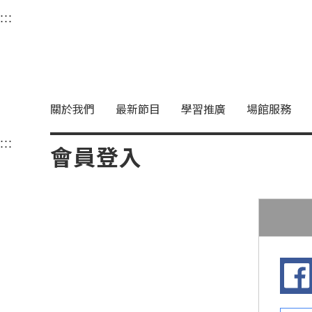
衛武營國家藝術文化中
:::
選單連結區塊，此區塊列有本網站主要連結。
中央內容區塊，為本頁主要內容區。
關於我們
最新節目
學習推廣
場館服務
:::
中央內容區塊，為本頁主要內容區。
會員登入