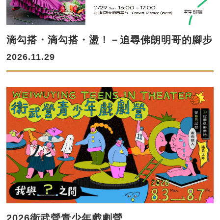
滴勾搭・滴勾搭・盪！－追尋佛朗明哥的腳步
2026.11.29
2026衛武營青少年戲劇營