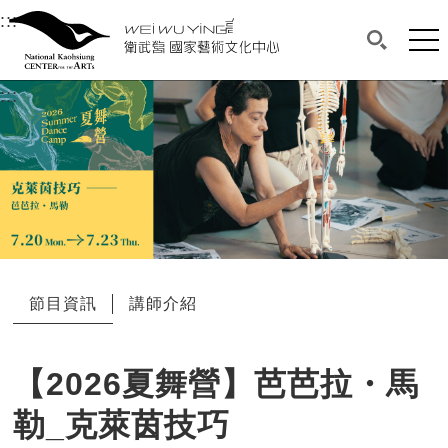
衛武營國家藝術文化中心
衛武營國家藝術文化中心 National Kaohsi
:::
選單連結區塊，此區塊列有本網站主要連結。
中央內容區塊，為本頁主要內容區。
網站
搜尋(開啟
:::
中央內容區塊，為本頁主要內容區。
節目資訊
講師介紹
【2026夏舞營】芭芭拉・馬
勒_克萊茵技巧