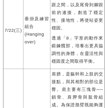
跟之間，以及尾骨到腳跟
前的連接，創造了穩定
垂掛及練習
性、接地性，將使站姿更
組合
穩固。
7/22(三)
(Hanging
透過「8」字形的動作來
over)
鍛鍊髖部，培養出更具協
調性的身體，在靈活性與
穩固度之間取得平衡。
肩膀，是軀幹和上肢的交
接點，與其相對的部位是
臀。肩主要有三塊骨──
鎖骨、肩胛骨與肱骨組
成。為保證胳臂既能夠運