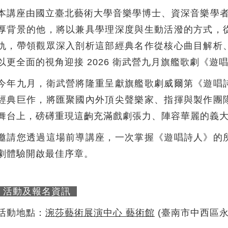
本講座由國立臺北藝術大學音樂學博士、資深音樂學者
厚背景的他，將以兼具學理深度與生動活潑的方式，
仇，帶領觀眾深入剖析這部經典名作從核心曲目解析
以更全面的視角迎接 2026 衛武營九月旗艦歌劇《遊
今年九月，衛武營將隆重呈獻旗艦歌劇威爾第《遊唱
經典巨作，將匯聚國內外頂尖聲樂家、指揮與製作團
舞台上，磅礡重現這齣充滿戲劇張力、陣容華麗的義
邀請您透過這場前導講座，一次掌握《遊唱詩人》的
劇體驗開啟最佳序章。
活動及報名資訊
活動地點：
涴莎藝術展演中心 藝術館
(臺南市中西區永