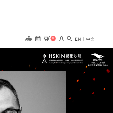
onal Kaohsiung Cent
0
EN
中文
搜尋(開啟搜尋視窗)