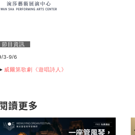
節目資訊
9/3-9/6
►
威爾第歌劇《遊唱詩人》
閱讀更多