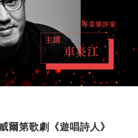
：威爾第歌劇《遊唱詩人》