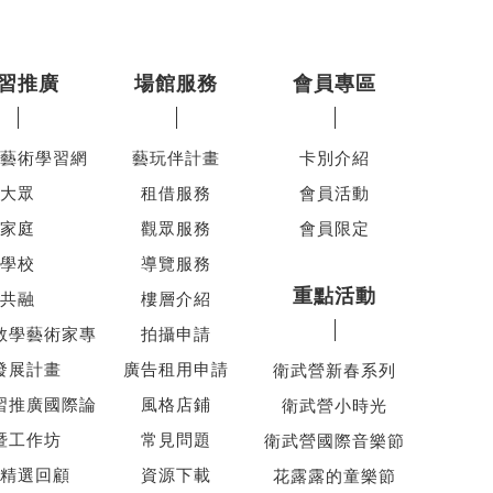
習推廣
場館服務
會員專區
藝術學習網
藝玩伴計畫
卡別介紹
大眾
租借服務
會員活動
家庭
觀眾服務
會員限定
學校
導覽服務
重點活動
共融
樓層介紹
教學藝術家專
拍攝申請
發展計畫
廣告租用申請
衛武營新春系列
習推廣國際論
風格店鋪
衛武營小時光
暨工作坊
常見問題
衛武營國際音樂節
精選回顧
資源下載
花露露的童樂節