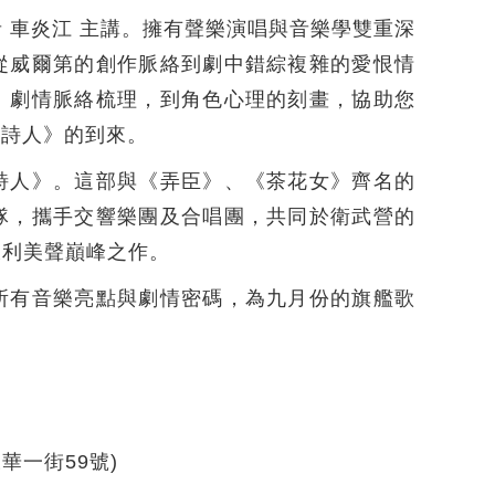
 車炎江 主講。擁有聲樂演唱與音樂學雙重深
從威爾第的創作脈絡到劇中錯綜複雜的愛恨情
、劇情脈絡梳理，到角色心理的刻畫，協助您
唱詩人》的到來。
詩人》。這部與《弄臣》、《茶花女》齊名的
隊，攜手交響樂團及合唱團，共同於衛武營的
大利美聲巔峰之作。
所有音樂亮點與劇情密碼，為九月份的旗艦歌
華一街59號)