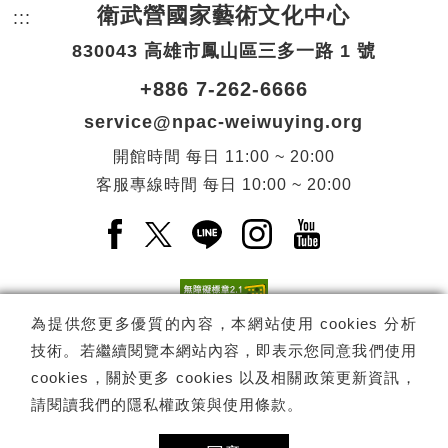
衛武營國家藝術文化中心
:::
頁尾網站資訊。
830043 高雄市鳳山區三多一路 1 號
+886 7-262-6666
service@npac-weiwuying.org
開館時間
每日
11:00 ~ 20:00
客服專線時間
每日
10:00 ~ 20:00
Facebook(另開新視窗)
X(另開新視窗)
LINE(另開新視窗)
Instagram(另開新視窗
YouTube(另開
為提供您更多優質的內容，本網站使用 cookies 分析
技術。若繼續閱覽本網站內容，即表示您同意我們使用
訂閱
電子報訂閱
cookies，關於更多 cookies 以及相關政策更新資訊，
請閱讀我們的
隱私權政策與使用條款
。
Copyright ©
國家表演藝術中心
-
衛武營國家藝術文化中心
All rights
reserved.