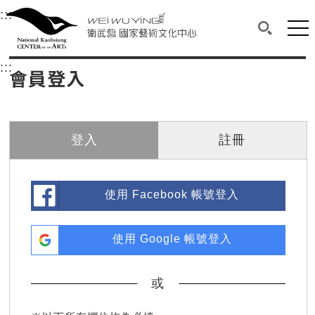
衛武營國家藝術文化中心
衛武營國家藝術文化中心 National Kaohsi
:::
選單連結區塊，此區塊列有本網站主要連結。
中央內容區塊，為本頁主要內容區。
網站
搜尋(開啟
:::
中央內容區塊，為本頁主要內容區。
會員登入
登入
註冊
使用 Facebook 帳號登入
使用 Google 帳號登入
或