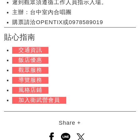
遲到觀眾須遵循工作人員指示入場。
主辦：台中室內合唱團
購票請洽OPENTIX或0978589019
貼心指南
交通資訊
飯店優惠
觀眾服務
導覽服務
風格店鋪
加入衛武營會員
Share +
另開新視窗分享至facebook
另開新視窗分享至line
另開新視窗分享至twitt