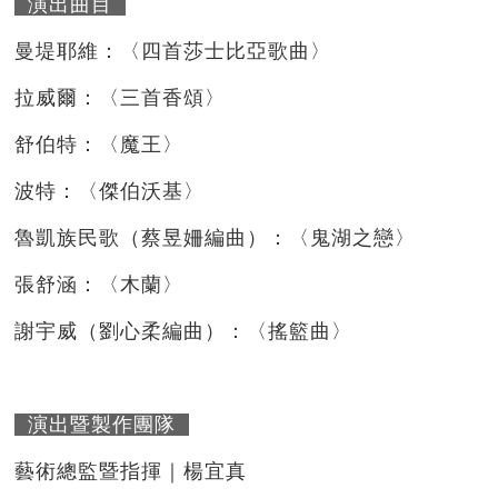
演出曲目
曼堤耶維：〈四首莎士比亞歌曲〉
拉威爾：〈三首香頌〉
舒伯特：〈魔王〉
波特：〈傑伯沃基〉
魯凱族民歌（蔡昱姍編曲）：〈鬼湖之戀〉
張舒涵：〈木蘭〉
謝宇威（劉心柔編曲）：〈搖籃曲〉
演出暨製作團隊
藝術總監暨指揮｜楊宜真