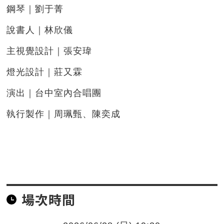
鋼琴｜劉于菁
說書人｜林欣儀
主視覺設計｜張安瑋
燈光設計｜莊又霖
演出｜台中室內合唱團
執行製作｜周珮甄、陳奕成
場次時間