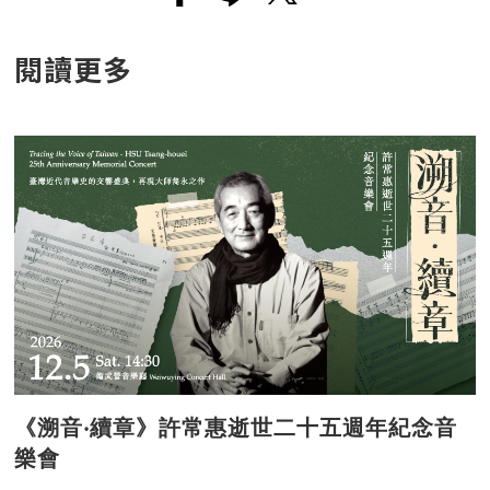
閱讀更多
《溯音‧續章》許常惠逝世二十五週年紀念音
樂會